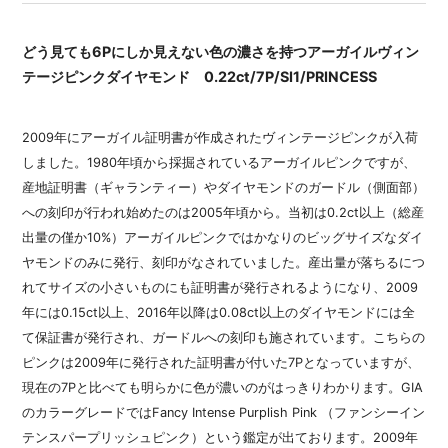
どう見ても6Pにしか見えない色の濃さを持つアーガイルヴィン
テージピンクダイヤモンド 0.22ct/7P/SI1/PRINCESS
2009年にアーガイル証明書が作成されたヴィンテージピンクが入荷
しました。1980年頃から採掘されているアーガイルピンクですが、
産地証明書（ギャランティー）やダイヤモンドのガードル（側面部）
への刻印が行われ始めたのは2005年頃から。当初は0.2ct以上（総産
出量の僅か10%）アーガイルピンクではかなりのビッグサイズなダイ
ヤモンドのみに発行、刻印がなされていました。産出量が落ちるにつ
れてサイズの小さいものにも証明書が発行されるようになり、2009
年には0.15ct以上、2016年以降は0.08ct以上のダイヤモンドには全
て保証書が発行され、ガードルへの刻印も施されています。こちらの
ピンクは2009年に発行された証明書が付いた7Pとなっていますが、
現在の7Pと比べても明らかに色が濃いのがはっきりわかります。GIA
のカラーグレードではFancy Intense Purplish Pink （ファンシーイン
テンスパープリッシュピンク）という鑑定が出ております。2009年