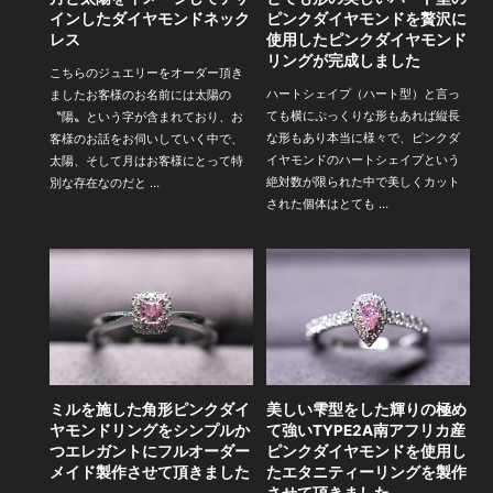
インしたダイヤモンドネック
ピンクダイヤモンドを贅沢に
レス
使用したピンクダイヤモンド
リングが完成しました
こちらのジュエリーをオーダー頂き
ハートシェイプ（ハート型）と言っ
ましたお客様のお名前には太陽の
ても横にぷっくりな形もあれば縦長
〝陽〟という字が含まれており、お
な形もあり本当に様々で、ピンクダ
客様のお話をお伺いしていく中で、
イヤモンドのハートシェイプという
太陽、そして月はお客様にとって特
絶対数が限られた中で美しくカット
別な存在なのだと …
された個体はとても …
ミルを施した角形ピンクダイ
美しい雫型をした輝りの極め
ヤモンドリングをシンプルか
て強いTYPE2A南アフリカ産
つエレガントにフルオーダー
ピンクダイヤモンドを使用し
メイド製作させて頂きました
たエタニティーリングを製作
させて頂きました