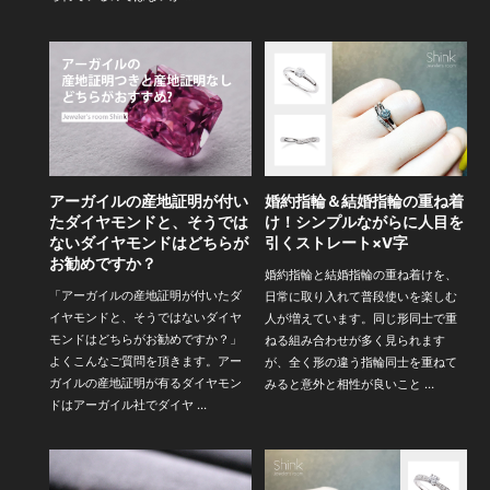
アーガイルの産地証明が付い
婚約指輪＆結婚指輪の重ね着
たダイヤモンドと、そうでは
け！シンプルながらに人目を
ないダイヤモンドはどちらが
引くストレート×V字
お勧めですか？
婚約指輪と結婚指輪の重ね着けを、
「アーガイルの産地証明が付いたダ
日常に取り入れて普段使いを楽しむ
イヤモンドと、そうではないダイヤ
人が増えています。同じ形同士で重
モンドはどちらがお勧めですか？」
ねる組み合わせが多く見られます
よくこんなご質問を頂きます。アー
が、全く形の違う指輪同士を重ねて
ガイルの産地証明が有るダイヤモン
みると意外と相性が良いこと …
ドはアーガイル社でダイヤ …