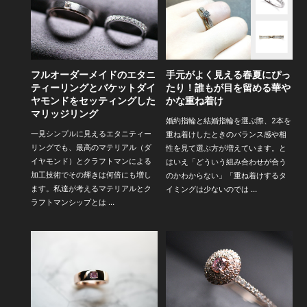
フルオーダーメイドのエタニ
手元がよく見える春夏にぴっ
ティーリングとバケットダイ
たり！誰もが目を留める華や
ヤモンドをセッティングした
かな重ね着け
マリッジリング
婚約指輪と結婚指輪を選ぶ際、2本を
一見シンプルに見えるエタニティー
重ね着けしたときのバランス感や相
リングでも、最高のマテリアル（ダ
性を見て選ぶ方が増えています。と
イヤモンド）とクラフトマンによる
はいえ「どういう組み合わせが合う
加工技術でその輝きは何倍にも増し
のかわからない」「重ね着けするタ
ます。私達が考えるマテリアルとク
イミングは少ないのでは …
ラフトマンシップとは …