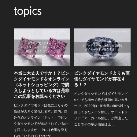
topics
本当に大丈夫ですか！？ピン
ピンクダイヤモンドよりも高
クダイヤモンドをオンライン
価なダイヤモンドが存在す
（ネットショッピング）で購
る！？
入しようとしている方は是非
ピンクダイヤモンドはダイヤモンド
この記事をお読みください
の中でも極めて希少価値の高いカラ
ピンクダイヤモンドは色によりその
ーで、2020年に産出量の90%以上を
価値が大きく変化します。国内、国
担ってきたメイン鉱山、オーストラ
外含めオンライン（ネット）でピン
リア「アーガイル鉱山」が閉山した
クダイヤモンドが出品されているの
ことでその希少価値は上 …
を目にしますが、中には色調を整え
られているのではないか …