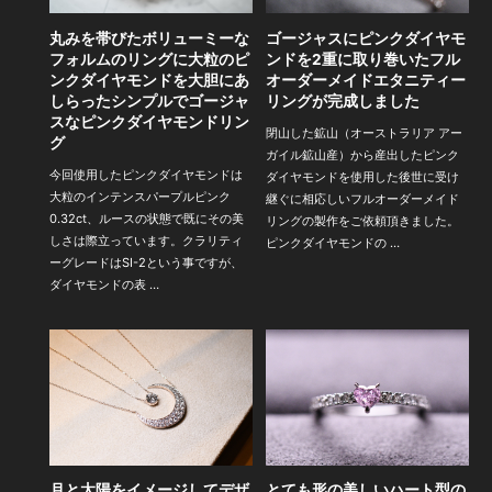
丸みを帯びたボリューミーな
ゴージャスにピンクダイヤモ
フォルムのリングに大粒のピ
ンドを2重に取り巻いたフル
ンクダイヤモンドを大胆にあ
オーダーメイドエタニティー
しらったシンプルでゴージャ
リングが完成しました
スなピンクダイヤモンドリン
閉山した鉱山（オーストラリア アー
グ
ガイル鉱山産）から産出したピンク
今回使用したピンクダイヤモンドは
ダイヤモンドを使用した後世に受け
大粒のインテンスパープルピンク
継ぐに相応しいフルオーダーメイド
0.32ct、ルースの状態で既にその美
リングの製作をご依頼頂きました。
しさは際立っています。クラリティ
ピンクダイヤモンドの …
ーグレードはSI-2という事ですが、
ダイヤモンドの表 …
月と太陽をイメージしてデザ
とても形の美しいハート型の