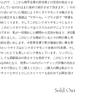
せんので、ここから相手企業の担当者との交渉が始まりま
輸入しているのかはまた改めて紹介させて頂きます。）その
折り合いがついた場合にようやくダイヤモンドを輸入する
談が成立すると最後は〝マザール〟ヘブライ語で〝幸運を
締めくくります。そしてこのピンクダイヤモンドにもスト
。このピンクダイヤモンドはイスラエルのマニュファクチ
のですが、私が一目惚れした瞬間から交渉が始まり、約2週
に至りました。このピンクを眺めているとその時の事と共
の顔を思い出します。今世界共通で希少価値が高い事を実
3ctというサイズはピンクダイヤモンド全体の1%未満。そし
がかったとても美しいピンク色をしています。リングにし
工しても肌馴染みの良さそうな色目です。このピンクダイ
はGIAとなり、世界レベルのグレーディング評価の元出さ
ますので安心してご購入ください。ご購入の際は私がイス
クチャーとやりとりしたストーリーも合わせてお聞き頂け
Sold Out