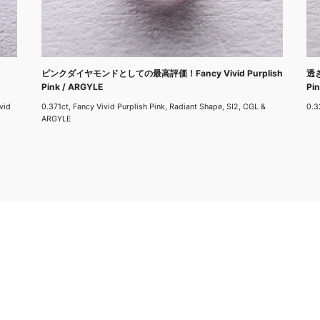
ピンクダイヤモンドとしての最高評価！Fancy Vivid Purplish
透き
Pink / ARGYLE
Pi
vid
0.371ct, Fancy Vivid Purplish Pink, Radiant Shape, SI2, CGL &
0.3
ARGYLE