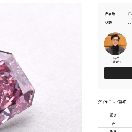
所在地
日
状態
ル
Buyer
今井健詞
ダイヤモンド詳細
重さ
色
形状