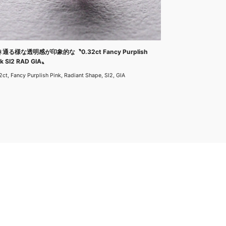
通る様な透明感が印象的な〝0.32ct Fancy Purplish
nk SI2 RAD GIA〟
2ct, Fancy Purplish Pink, Radiant Shape, SI2, GIA