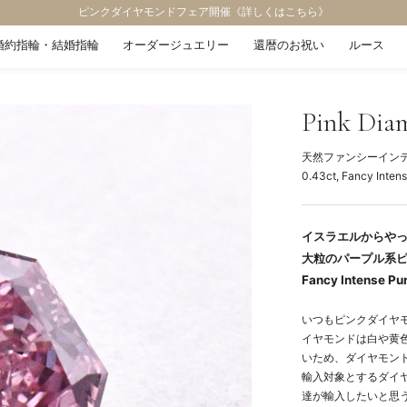
ピンクダイヤモンドフェア開催《詳しくはこちら》
婚約指輪・結婚指輪
オーダージュエリー
還暦のお祝い
ルース
Pink Dia
天然ファンシーイン
0.43ct, Fancy Intens
イスラエルからや
大粒のパープル系
Fancy Intense Pur
いつもピンクダイヤ
イヤモンドは白や黄
いため、ダイヤモン
輸入対象とするダイ
達が輸入したいと思