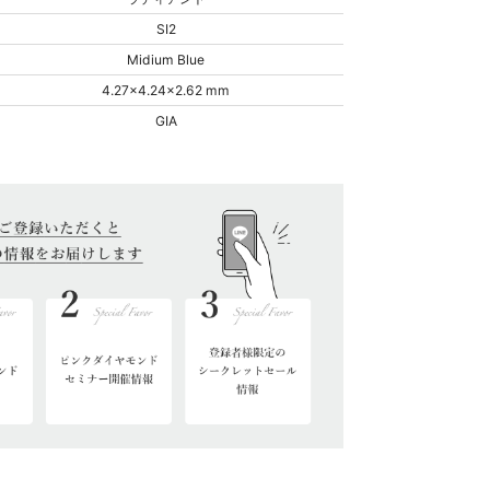
SI2
Midium Blue
4.27x4.24x2.62 mm
GIA