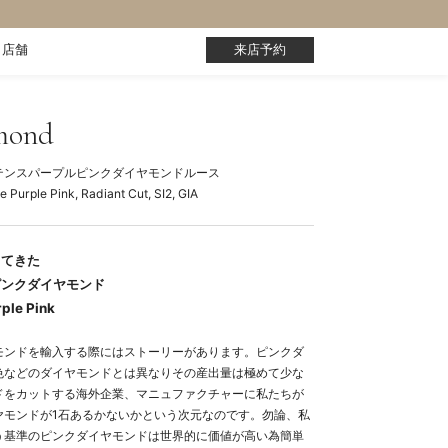
店舗
来店予約
mond
テンスパープルピンクダイヤモンドルース
e Purple Pink, Radiant Cut, SI2, GIA
ってきた
ピンクダイヤモンド
ple Pink
モンドを輸入する際にはストーリーがあります。ピンクダ
色などのダイヤモンドとは異なりその産出量は極めて少な
ドをカットする海外企業、マニュファクチャーに私たちが
ヤモンドが1石あるかないかという次元なのです。勿論、私
う基準のピンクダイヤモンドは世界的に価値が高い為簡単