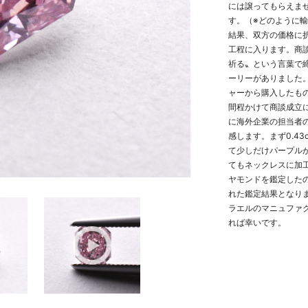
には譲ってもらえま
す。（※どのように
結果、双方の価格に
工程に入ります。商
祈る〟という言葉で
ーリーがありました
ャーから購入したも
間程かけて商談成立
に海外企業の担当者
感します。まず0.4
て少しだけパープル
てもネックレスに加
ヤモンドを鑑定したの
れた鑑定結果となり
ラエルのマニュファ
れば幸いです。