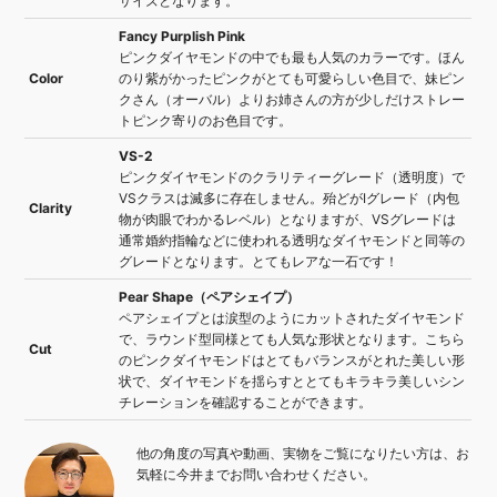
サイズとなります。
Fancy Purplish Pink
ピンクダイヤモンドの中でも最も人気のカラーです。ほん
Color
のり紫がかったピンクがとても可愛らしい色目で、妹ピン
クさん（オーバル）よりお姉さんの方が少しだけストレー
トピンク寄りのお色目です。
VS-2
ピンクダイヤモンドのクラリティーグレード（透明度）で
VSクラスは滅多に存在しません。殆どがIグレード（内包
Clarity
物が肉眼でわかるレベル）となりますが、VSグレードは
通常婚約指輪などに使われる透明なダイヤモンドと同等の
グレードとなります。とてもレアな一石です！
Pear Shape（ペアシェイプ）
ペアシェイプとは涙型のようにカットされたダイヤモンド
で、ラウンド型同様とても人気な形状となります。こちら
Cut
のピンクダイヤモンドはとてもバランスがとれた美しい形
状で、ダイヤモンドを揺らすととてもキラキラ美しいシン
チレーションを確認することができます。
他の角度の写真や動画、実物をご覧になりたい方は、お
気軽に今井までお問い合わせください。