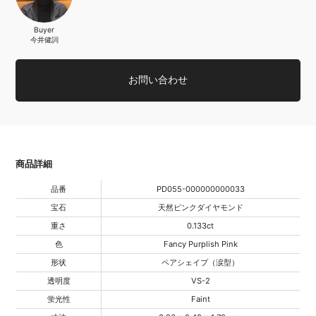
Buyer
今井健詞
お問い合わせ
商品詳細
品番
PD055-000000000033
宝石
天然ピンクダイヤモンド
重さ
0.133ct
色
Fancy Purplish Pink
形状
ペアシェイプ（涙型）
透明度
VS-2
蛍光性
Faint