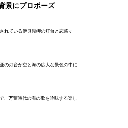
を背景にプロポーズ
定されている伊良湖岬の灯台と恋路ヶ
白亜の灯台が空と海の広大な景色の中に
。
ので、万葉時代の海の歌を吟味する楽し