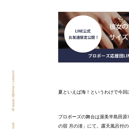
contact /
shop@j-shink.jp
夏といえば海！というわけで今回
プロポーズの舞台は渥美半島田原
の宿 月の渚」にて。露天風呂付