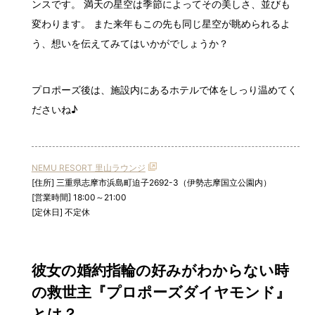
ンスです。 満天の星空は季節によってその美しさ、並びも
変わります。 また来年もこの先も同じ星空が眺められるよ
う、想いを伝えてみてはいかがでしょうか？
プロポーズ後は、施設内にあるホテルで体をしっり温めてく
ださいね♪
NEMU RESORT 里山ラウンジ
[住所] 三重県志摩市浜島町迫子2692-3（伊勢志摩国立公園内）
[営業時間] 18:00～21:00
[定休日] 不定休
彼女の婚約指輪の好みがわからない時
の救世主『プロポーズダイヤモンド』
とは？