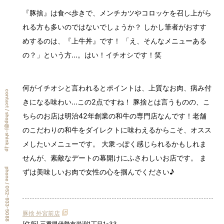
『豚捨』は食べ歩きで、メンチカツやコロッケを召し上がら
れる方も多いのではないでしょうか？ しかし筆者がおすす
めするのは、『上牛丼』です！ 「え、そんなメニューある
の？」という方…。はい！イチオシです！笑
何がイチオシと言われるとポイントは、上質なお肉、病み付
contact /
きになる味わい…この2点ですね！ 豚捨とは言うものの、こ
ちらのお店は明治42年創業の和牛の専門店なんです！老舗
shop@j-shink.jp
のこだわりの和牛をダイレクトに味わえるからこそ、オスス
メしたいメニューです。 大衆っぽく感じられるかもしれま
せんが、素敵なデートの幕開けにふさわしいお店です。 ま
phone /
ずは美味しいお肉で女性の心を掴んでください♪
052-933-5088
豚捨 外宮前店
[住所] 三重県伊勢市岩渕1丁目1-33